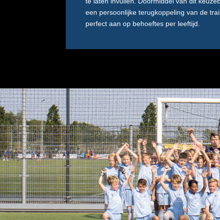
te laten invullen. Doormiddel van dit keuz
een persoonlijke terugkoppeling van de tra
perfect aan op behoeftes per leeftijd.