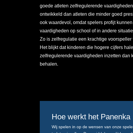
goede atleten zelfregulerende vaardighede
ontwikkeld dan atleten die minder goed pres
ook waardevol, omdat spelers profijt kunne
vaardigheden op school of in andere situaties
Zo is zelfregulatie een krachtige voorspeller 
Het blijkt dat kinderen die hogere cijfers ha
zelfregulerende vaardigheden inzetten dan ki
behalen.
Hoe werkt het Panenka
Wij spelen in op de wensen van onze spele