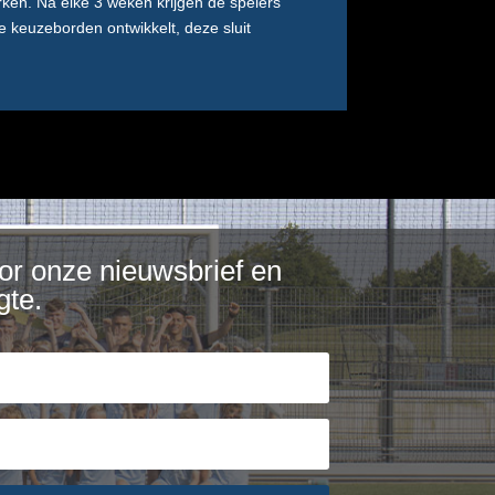
rken. Na elke 3 weken krijgen de spelers
 keuzeborden ontwikkelt, deze sluit
voor onze nieuwsbrief en
gte.