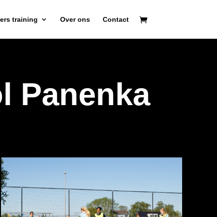
rs training
Over ons
Contact
ol Panenka