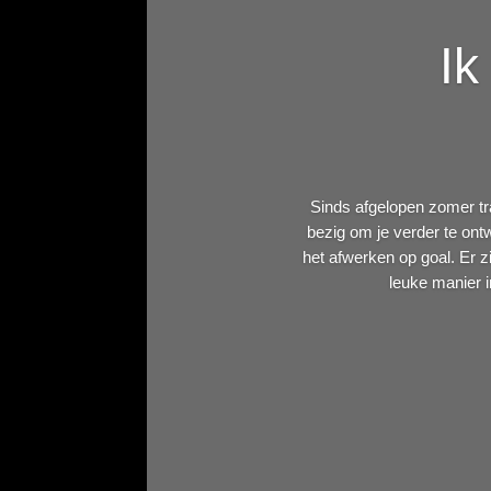
Ik
Sinds afgelopen zomer tra
bezig om je verder te on
het afwerken op goal. Er zi
leuke manier i