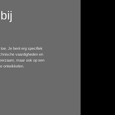
bij
toe. Je bent erg specifiek
echnische vaardigheden en
jn leerzaam, maar ook op een
te ontwikkelen.