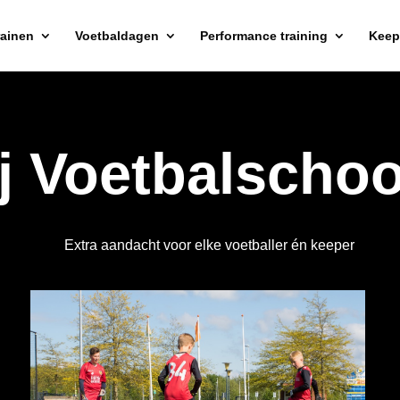
rainen
Voetbaldagen
Performance training
Keepe
ij Voetbalscho
Extra aandacht voor elke voetballer én keeper