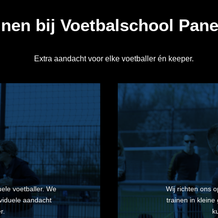
inen bij Voetbalschool Pan
Extra aandacht voor elke voetballer én keeper.
uele voetballer. We
Wij richten ons 
ividuele aandacht
trainen in klein
r.
k