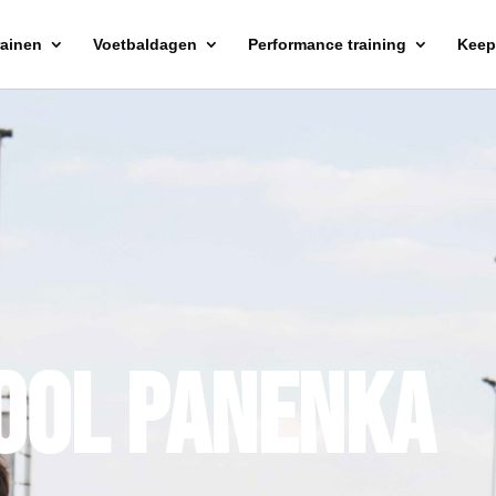
rainen
Voetbaldagen
Performance training
Keepe
ool Panenka