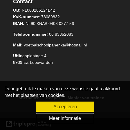
Contact
OB:
NL003285124B42
KvK-nummer:
78089832
IBAN:
NL90 KNAB 0403 0277 56
Telefoonnummer:
06 83352083
Mail:
voetbalschoolpanenka@hotmail.nl
Ublingaplantage 4,
8939 EZ Leeuwarden
Door gebruik te maken van deze website gaat u akkoord
met het plaatsen van cookies.
Voetballer
Keeper
Manier van trainen
Performance training
Accepteren
Meer informatie